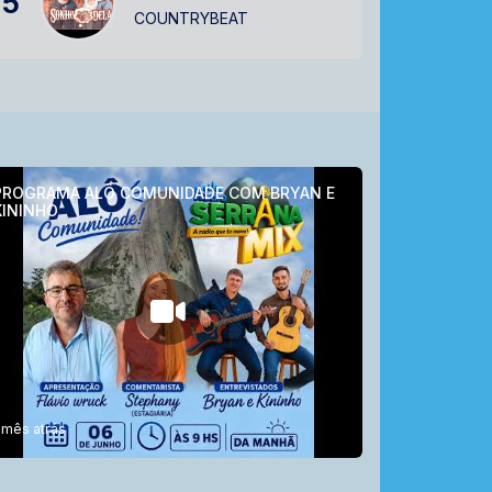
5
COUNTRYBEAT
PROGRAMA ALÔ COMUNIDADE COM BRYAN E
KININHO
 mês atrás