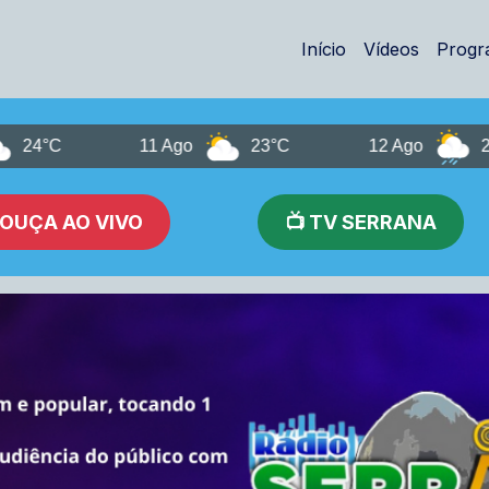
Início
Vídeos
Progr
°C
11 Ago
23°C
12 Ago
22°C
 OUÇA AO VIVO
📺 TV SERRANA