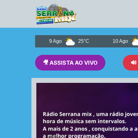
24°C
9 Ago
25°C
10 Ago
24
🎥 ASSISTA AO VIVO
🔊
RADIO SERRANA MIX